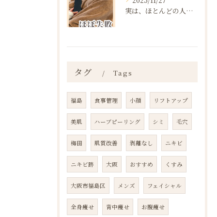
2025/11/27
実は、ほとんどの人は“ダイエットを始める前の段階”で失敗が確...
タグ
Tags
福島
食事管理
小顔
リフトアップ
美肌
ハーブピーリング
シミ
毛穴
梅田
肌質改善
剥離なし
ニキビ
ニキビ跡
大阪
おすすめ
くすみ
大阪市福島区
メンズ
フェイシャル
全身痩せ
背中痩せ
お腹痩せ