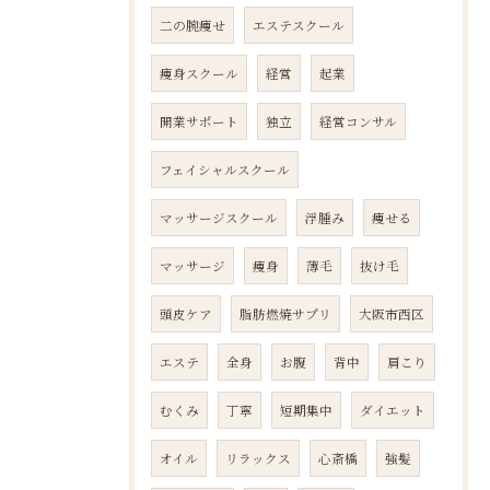
二の腕痩せ
エステスクール
痩身スクール
経営
起業
開業サポート
独立
経営コンサル
フェイシャルスクール
マッサージスクール
浮腫み
痩せる
マッサージ
痩身
薄毛
抜け毛
頭皮ケア
脂肪燃焼サプリ
大阪市西区
エステ
全身
お腹
背中
肩こり
むくみ
丁寧
短期集中
ダイエット
オイル
リラックス
心斎橋
強髪