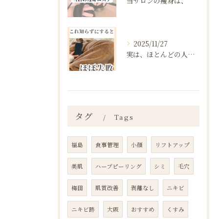
当サロンの痩身は、
2025/11/27
実は、ほとんどの人は“ダイエットを始める前の段階”で失敗が確...
タグ
Tags
福島
食事管理
小顔
リフトアップ
美肌
ハーブピーリング
シミ
毛穴
梅田
肌質改善
剥離なし
ニキビ
ニキビ跡
大阪
おすすめ
くすみ