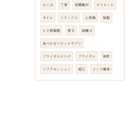
むくみ
丁寧
短期集中
ダイエット
オイル
リラックス
心斎橋
強髪
ヒト幹細胞
育毛
脚痩せ
食べた分リセットサプリ
ブライダルエステ
ブライダル
新町
リラクゼーション
堀江
メンズ痩身