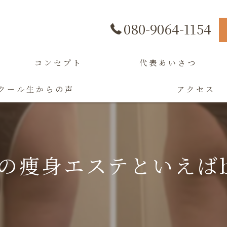
080-9064-1154
コンセプト
代表あいさつ
クール生からの声
アクセス
痩身エステといえばbel