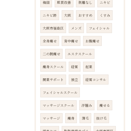
梅田
肌質改善
剥離なし
ニキビ
ニキビ跡
大阪
おすすめ
くすみ
大阪市福島区
メンズ
フェイシャル
全身痩せ
背中痩せ
お腹痩せ
二の腕痩せ
エステスクール
痩身スクール
経営
起業
開業サポート
独立
経営コンサル
フェイシャルスクール
マッサージスクール
浮腫み
痩せる
マッサージ
痩身
薄毛
抜け毛