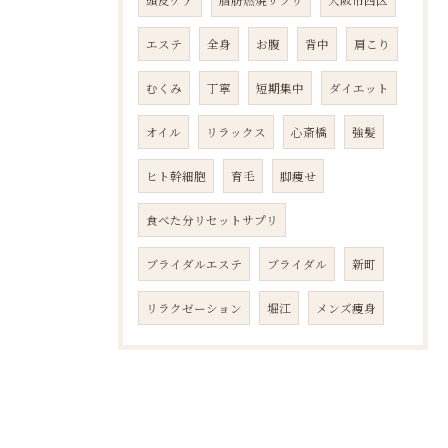
頭皮ケア
脂肪燃焼サプリ
大阪市西区
エステ
全身
お腹
背中
肩こり
むくみ
丁寧
短期集中
ダイエット
オイル
リラックス
心斎橋
強髪
ヒト幹細胞
育毛
脚痩せ
食べた分リセットサプリ
ブライダルエステ
ブライダル
新町
リラクゼーション
堀江
メンズ痩身