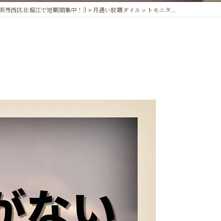
阪市西区北堀江で短期間集中！3ヶ月通い放題ダイエットモニタ...