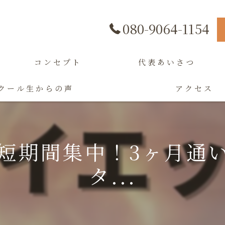
080-9064-1154
コンセプト
代表あいさつ
クール生からの声
アクセス
短期間集中！3ヶ月通
タ...