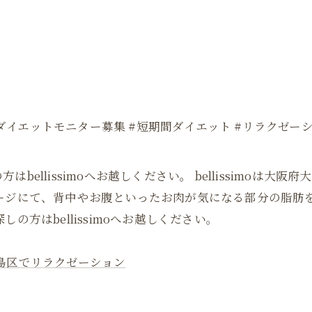
 #ダイエットモニター募集 #短期間ダイエット #リラクゼー
ellissimoへお越しください。 bellissimoは
サージにて、背中やお腹といったお肉が気になる部分の脂肪
の方はbellissimoへお越しください。
島区でリラクゼーション