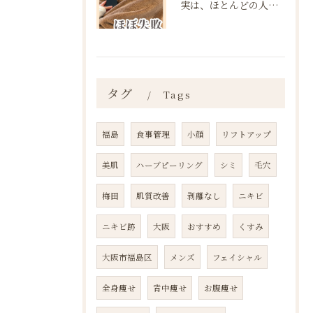
実は、ほとんどの人は“ダイエットを始める前の段階”で失敗が確...
タグ
Tags
福島
食事管理
小顔
リフトアップ
美肌
ハーブピーリング
シミ
毛穴
梅田
肌質改善
剥離なし
ニキビ
ニキビ跡
大阪
おすすめ
くすみ
大阪市福島区
メンズ
フェイシャル
全身痩せ
背中痩せ
お腹痩せ