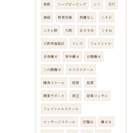
美肌
ハーブピーリング
シミ
毛穴
梅田
肌質改善
剥離なし
ニキビ
ニキビ跡
大阪
おすすめ
くすみ
大阪市福島区
メンズ
フェイシャル
全身痩せ
背中痩せ
お腹痩せ
二の腕痩せ
エステスクール
痩身スクール
経営
起業
開業サポート
独立
経営コンサル
フェイシャルスクール
マッサージスクール
浮腫み
痩せる