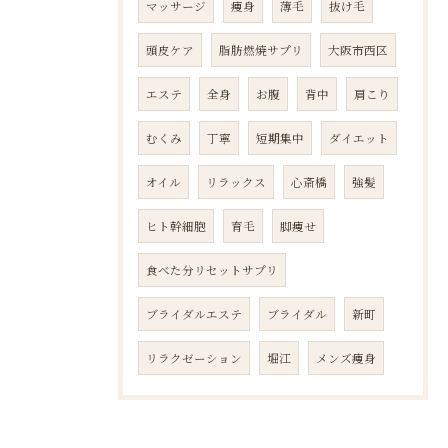
マッサージ
痩身
薄毛
抜け毛
頭皮ケア
脂肪燃焼サプリ
大阪市西区
エステ
全身
お腹
背中
肩こり
むくみ
丁寧
短期集中
ダイエット
オイル
リラックス
心斎橋
強髪
ヒト幹細胞
育毛
脚痩せ
食べた分リセットサプリ
ブライダルエステ
ブライダル
新町
リラクゼーション
堀江
メンズ痩身