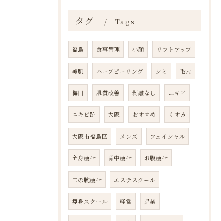
タグ
Tags
福島
食事管理
小顔
リフトアップ
美肌
ハーブピーリング
シミ
毛穴
梅田
肌質改善
剥離なし
ニキビ
ニキビ跡
大阪
おすすめ
くすみ
大阪市福島区
メンズ
フェイシャル
全身痩せ
背中痩せ
お腹痩せ
二の腕痩せ
エステスクール
痩身スクール
経営
起業