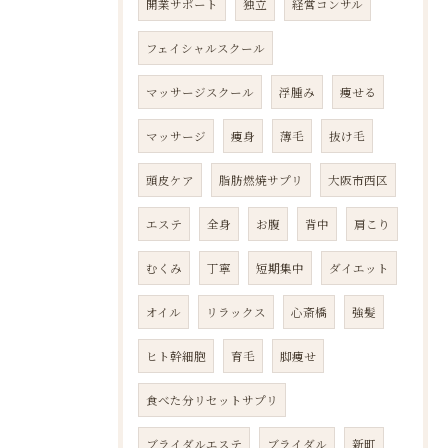
開業サポート
独立
経営コンサル
フェイシャルスクール
マッサージスクール
浮腫み
痩せる
マッサージ
痩身
薄毛
抜け毛
頭皮ケア
脂肪燃焼サプリ
大阪市西区
エステ
全身
お腹
背中
肩こり
むくみ
丁寧
短期集中
ダイエット
オイル
リラックス
心斎橋
強髪
ヒト幹細胞
育毛
脚痩せ
食べた分リセットサプリ
ブライダルエステ
ブライダル
新町