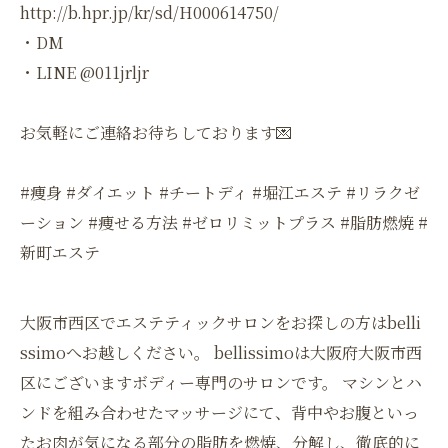
http://b.hpr.jp/kr/sd/H000614750/
・DM
・LINE @011jrljr
お気軽にご連絡お待ちしております💌
#痩身 #ダイエット #チートディ #堀江エステ #リラクゼ
ーション #痩せる方法 #ゼロリミットプラス #脂肪燃焼 #
新町エステ
大阪市西区でエステティックサロンをお探しの方はbelli
ssimoへお越しください。 bellissimoは大阪府大阪市西
区にございますボディー専門のサロンです。 マシンとハ
ンドを組み合わせたマッサージにて、背中やお腹といっ
たお肉が気になる部分の脂肪を燃焼、分解し、徹底的に