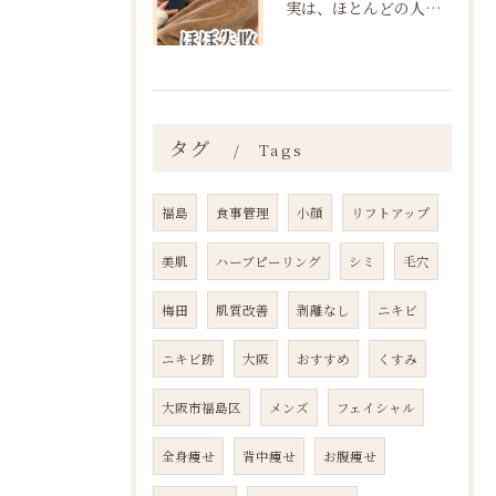
実は、ほとんどの人は“ダイエットを始める前の段階”で失敗が確...
タグ
Tags
福島
食事管理
小顔
リフトアップ
美肌
ハーブピーリング
シミ
毛穴
梅田
肌質改善
剥離なし
ニキビ
ニキビ跡
大阪
おすすめ
くすみ
大阪市福島区
メンズ
フェイシャル
全身痩せ
背中痩せ
お腹痩せ