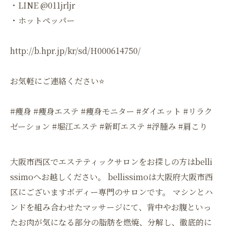
・LINE @011jrljr
・ホットペッパー
http://b.hpr.jp/kr/sd/H000614750/
お気軽にご連絡ください⭐️
#痩身 #痩身エステ #痩身モニター #ダイエット #リラク
ゼーション #堀江エステ #新町エステ #浮腫み #肩こり
大阪市西区でエステティックサロンをお探しの方はbelli
ssimoへお越しください。 bellissimoは大阪府大阪市西
区にございますボディー専門のサロンです。 マシンとハ
ンドを組み合わせたマッサージにて、背中やお腹といっ
たお肉が気になる部分の脂肪を燃焼、分解し、徹底的に