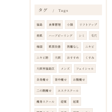
タグ
Tags
福島
食事管理
小顔
リフトアップ
美肌
ハーブピーリング
シミ
毛穴
梅田
肌質改善
剥離なし
ニキビ
ニキビ跡
大阪
おすすめ
くすみ
大阪市福島区
メンズ
フェイシャル
全身痩せ
背中痩せ
お腹痩せ
二の腕痩せ
エステスクール
痩身スクール
経営
起業