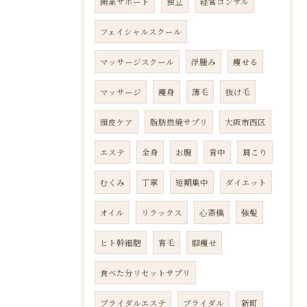
開業サポート
独立
経営コンサル
フェイシャルスクール
マッサージスクール
浮腫み
痩せる
マッサージ
痩身
薄毛
抜け毛
頭皮ケア
脂肪燃焼サプリ
大阪市西区
エステ
全身
お腹
背中
肩こり
むくみ
丁寧
短期集中
ダイエット
オイル
リラックス
心斎橋
強髪
ヒト幹細胞
育毛
脚痩せ
食べた分リセットサプリ
ブライダルエステ
ブライダル
新町