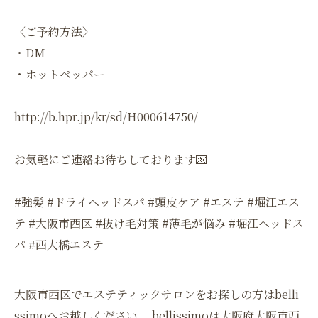
〈ご予約方法〉
・DM
・ホットペッパー
http://b.hpr.jp/kr/sd/H000614750/
お気軽にご連絡お待ちしております💌
#強髪 #ドライヘッドスパ #頭皮ケア #エステ #堀江エス
テ #大阪市西区 #抜け毛対策 #薄毛が悩み #堀江ヘッドス
パ #西大橋エステ
大阪市西区でエステティックサロンをお探しの方はbelli
ssimoへお越しください。 bellissimoは大阪府大阪市西