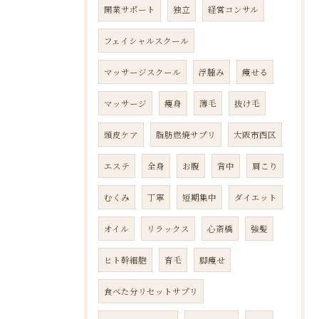
開業サポート
独立
経営コンサル
フェイシャルスクール
マッサージスクール
浮腫み
痩せる
マッサージ
痩身
薄毛
抜け毛
頭皮ケア
脂肪燃焼サプリ
大阪市西区
エステ
全身
お腹
背中
肩こり
むくみ
丁寧
短期集中
ダイエット
オイル
リラックス
心斎橋
強髪
ヒト幹細胞
育毛
脚痩せ
食べた分リセットサプリ