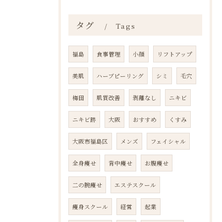
タグ
Tags
福島
食事管理
小顔
リフトアップ
美肌
ハーブピーリング
シミ
毛穴
梅田
肌質改善
剥離なし
ニキビ
ニキビ跡
大阪
おすすめ
くすみ
大阪市福島区
メンズ
フェイシャル
全身痩せ
背中痩せ
お腹痩せ
二の腕痩せ
エステスクール
痩身スクール
経営
起業