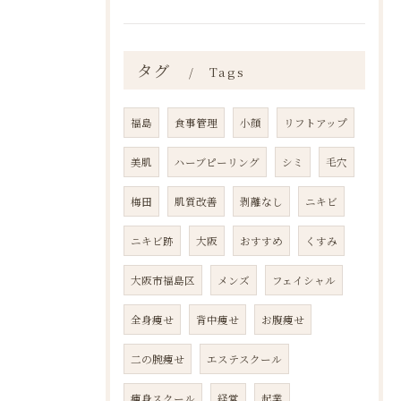
タグ
Tags
福島
食事管理
小顔
リフトアップ
美肌
ハーブピーリング
シミ
毛穴
梅田
肌質改善
剥離なし
ニキビ
ニキビ跡
大阪
おすすめ
くすみ
大阪市福島区
メンズ
フェイシャル
全身痩せ
背中痩せ
お腹痩せ
二の腕痩せ
エステスクール
痩身スクール
経営
起業