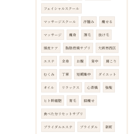
フェイシャルスクール
マッサージスクール
浮腫み
痩せる
マッサージ
痩身
薄毛
抜け毛
頭皮ケア
脂肪燃焼サプリ
大阪市西区
エステ
全身
お腹
背中
肩こり
むくみ
丁寧
短期集中
ダイエット
オイル
リラックス
心斎橋
強髪
ヒト幹細胞
育毛
脚痩せ
食べた分リセットサプリ
ブライダルエステ
ブライダル
新町