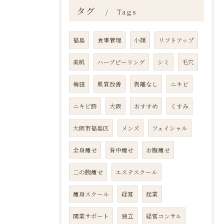
タグ
Tags
福島
食事管理
小顔
リフトアップ
美肌
ハーブピーリング
シミ
毛穴
梅田
肌質改善
剥離なし
ニキビ
ニキビ跡
大阪
おすすめ
くすみ
大阪市福島区
メンズ
フェイシャル
全身痩せ
背中痩せ
お腹痩せ
二の腕痩せ
エステスクール
痩身スクール
経営
起業
開業サポート
独立
経営コンサル