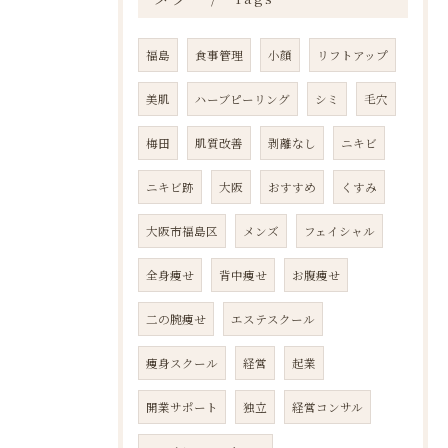
福島
食事管理
小顔
リフトアップ
美肌
ハーブピーリング
シミ
毛穴
梅田
肌質改善
剥離なし
ニキビ
ニキビ跡
大阪
おすすめ
くすみ
大阪市福島区
メンズ
フェイシャル
全身痩せ
背中痩せ
お腹痩せ
二の腕痩せ
エステスクール
痩身スクール
経営
起業
開業サポート
独立
経営コンサル