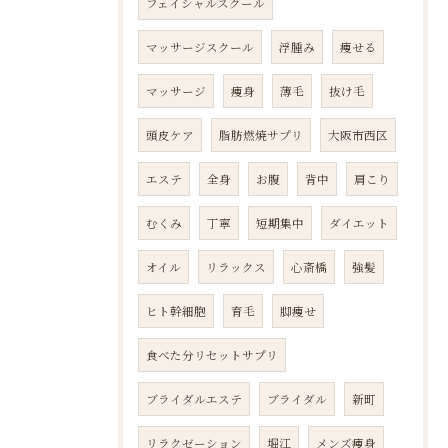
フェイシャルスクール
マッサージスクール
浮腫み
痩せる
マッサージ
痩身
薄毛
抜け毛
頭皮ケア
脂肪燃焼サプリ
大阪市西区
エステ
全身
お腹
背中
肩こり
むくみ
丁寧
短期集中
ダイエット
オイル
リラックス
心斎橋
強髪
ヒト幹細胞
育毛
脚痩せ
食べた分リセットサプリ
ブライダルエステ
ブライダル
新町
リラクゼーション
堀江
メンズ痩身