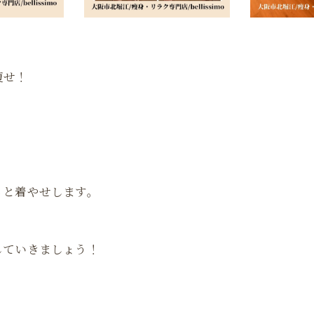
痩せ！
。
ると着やせします。
していきましょう！