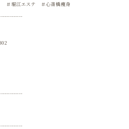
ト ＃堀江エステ ＃心斎橋痩身
-------------
02
-------------
-------------