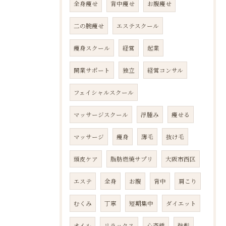
全身痩せ
背中痩せ
お腹痩せ
二の腕痩せ
エステスクール
痩身スクール
経営
起業
開業サポート
独立
経営コンサル
フェイシャルスクール
マッサージスクール
浮腫み
痩せる
マッサージ
痩身
薄毛
抜け毛
頭皮ケア
脂肪燃焼サプリ
大阪市西区
エステ
全身
お腹
背中
肩こり
むくみ
丁寧
短期集中
ダイエット
オイル
リラックス
心斎橋
強髪