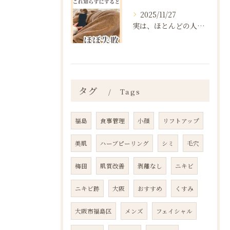
2025/11/27
実は、ほとんどの人は“ダイエットを始める前の段階”で失敗が確...
タグ
Tags
福島
食事管理
小顔
リフトアップ
美肌
ハーブピーリング
シミ
毛穴
梅田
肌質改善
剥離なし
ニキビ
ニキビ跡
大阪
おすすめ
くすみ
大阪市福島区
メンズ
フェイシャル