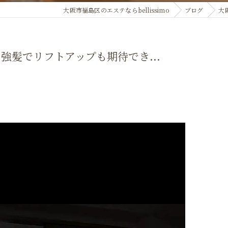
大阪市福島区のエステならbellissimo
ブログ
大
強髪でリフトアップも期待でき...