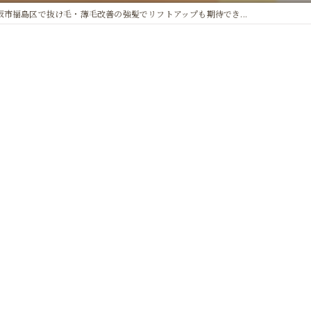
阪市福島区で抜け毛・薄毛改善の強髪でリフトアップも期待でき...