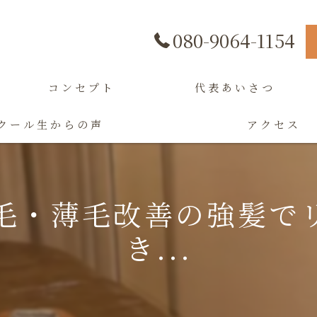
080-9064-1154
コンセプト
代表あいさつ
クール生からの声
アクセス
毛・薄毛改善の強髪で
き...