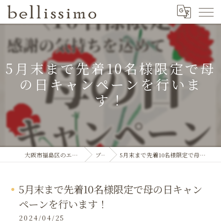
5月末まで先着10名様限定で母
の日キャンペーンを行いま
す！
大阪市福島区のエステならbellissimo
ブログ
5月末まで先着10名様限定で母の日キャンペーンを行います！
5月末まで先着10名様限定で母の日キャン
ペーンを行います！
2024/04/25