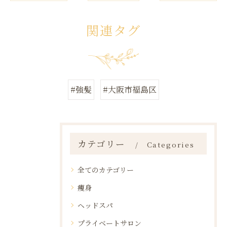
関連タグ
#強髪
#大阪市福島区
カテゴリー
Categories
全てのカテゴリー
痩身
ヘッドスパ
プライベートサロン