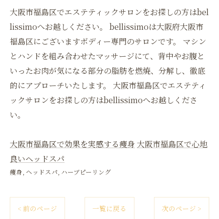
大阪市福島区でエステティックサロンをお探しの方はbel
lissimoへお越しください。 bellissimoは大阪府大阪市
福島区にございますボディー専門のサロンです。 マシン
とハンドを組み合わせたマッサージにて、背中やお腹と
いったお肉が気になる部分の脂肪を燃焼、分解し、徹底
的にアプローチいたします。 大阪市福島区でエステティ
ックサロンをお探しの方はbellissimoへお越しくださ
い。
大阪市福島区で効果を実感する痩身
大阪市福島区で心地
良いヘッドスパ
痩身
ヘッドスパ
ハーブピーリング
< 前のページ
一覧に戻る
次のページ >