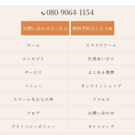
080-9064-1154
お問い合わせはこちら
施術予約はこちら
ホーム
エステスクール
コンセプト
代表あいさつ
サービス
よくある質問
メニュー
オンラインショップ
スクール生からの声
アクセス
ブログ
お問い合わせ
プライバシーポリシー
サイトマップ