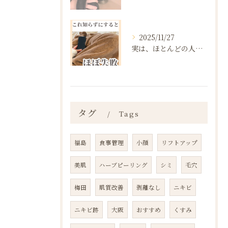
2025/11/27
実は、ほとんどの人は“ダイエットを始める前の段階”で失敗が確...
タグ
Tags
福島
食事管理
小顔
リフトアップ
美肌
ハーブピーリング
シミ
毛穴
梅田
肌質改善
剥離なし
ニキビ
ニキビ跡
大阪
おすすめ
くすみ