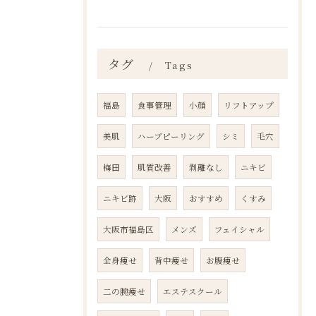
タグ
Tags
福島
食事管理
小顔
リフトアップ
美肌
ハーブピーリング
シミ
毛穴
梅田
肌質改善
剥離なし
ニキビ
ニキビ跡
大阪
おすすめ
くすみ
大阪市福島区
メンズ
フェイシャル
全身痩せ
背中痩せ
お腹痩せ
二の腕痩せ
エステスクール