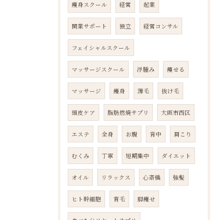
痩身スクール
経営
起業
開業サポート
独立
経営コンサル
フェイシャルスクール
マッサージスクール
浮腫み
痩せる
マッサージ
痩身
薄毛
抜け毛
頭皮ケア
脂肪燃焼サプリ
大阪市西区
エステ
全身
お腹
背中
肩こり
むくみ
丁寧
短期集中
ダイエット
オイル
リラックス
心斎橋
強髪
ヒト幹細胞
育毛
脚痩せ