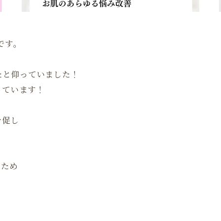
です。
たと仰っていました！
っています！
を促し
るため