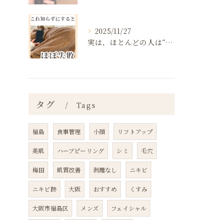
2025/11/27
実は、ほとんどの人は“ダイエットを始める前の段階”で失敗が確...
タグ
Tags
福島
食事管理
小顔
リフトアップ
美肌
ハーブピーリング
シミ
毛穴
梅田
肌質改善
剥離なし
ニキビ
ニキビ跡
大阪
おすすめ
くすみ
大阪市福島区
メンズ
フェイシャル