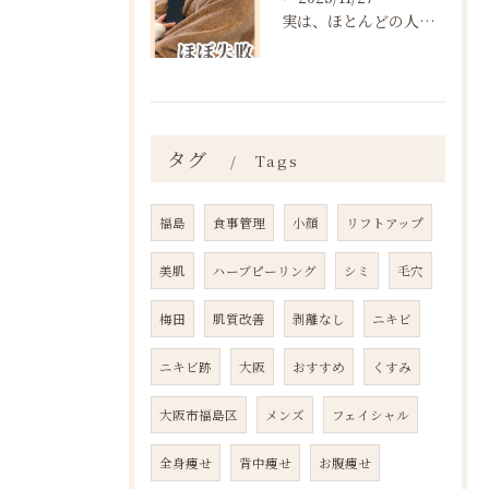
実は、ほとんどの人は“ダイエットを始める前の段階”で失敗が確...
タグ
Tags
福島
食事管理
小顔
リフトアップ
美肌
ハーブピーリング
シミ
毛穴
梅田
肌質改善
剥離なし
ニキビ
ニキビ跡
大阪
おすすめ
くすみ
大阪市福島区
メンズ
フェイシャル
全身痩せ
背中痩せ
お腹痩せ