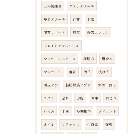
二の腕痩せ
エステスクール
痩身スクール
経営
起業
開業サポート
独立
経営コンサル
フェイシャルスクール
マッサージスクール
浮腫み
痩せる
マッサージ
痩身
薄毛
抜け毛
頭皮ケア
脂肪燃焼サプリ
大阪市西区
エステ
全身
お腹
背中
肩こり
むくみ
丁寧
短期集中
ダイエット
オイル
リラックス
心斎橋
強髪