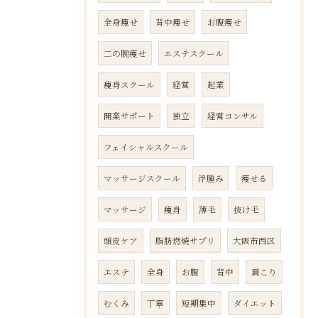
全身痩せ
背中痩せ
お腹痩せ
二の腕痩せ
エステスクール
痩身スクール
経営
起業
開業サポート
独立
経営コンサル
フェイシャルスクール
マッサージスクール
浮腫み
痩せる
マッサージ
痩身
薄毛
抜け毛
頭皮ケア
脂肪燃焼サプリ
大阪市西区
エステ
全身
お腹
背中
肩こり
むくみ
丁寧
短期集中
ダイエット