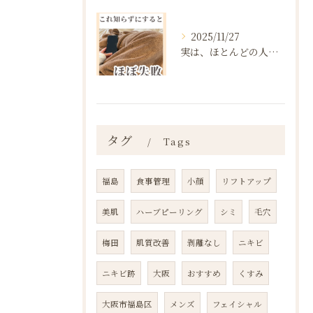
2025/11/27
実は、ほとんどの人は“ダイエットを始める前の段階”で失敗が確...
タグ
Tags
福島
食事管理
小顔
リフトアップ
美肌
ハーブピーリング
シミ
毛穴
梅田
肌質改善
剥離なし
ニキビ
ニキビ跡
大阪
おすすめ
くすみ
大阪市福島区
メンズ
フェイシャル