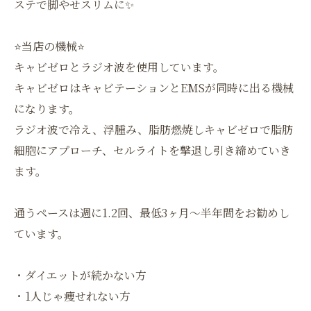
ステで脚やせスリムに✨
⭐️当店の機械⭐️
キャビゼロとラジオ波を使用しています。
キャビゼロはキャビテーションとEMSが同時に出る機械
になります。
ラジオ波で冷え、浮腫み、脂肪燃焼しキャビゼロで脂肪
細胞にアプローチ、セルライトを撃退し引き締めていき
ます。
通うペースは週に1.2回、最低3ヶ月〜半年間をお勧めし
ています。
・ダイエットが続かない方
・1人じゃ痩せれない方