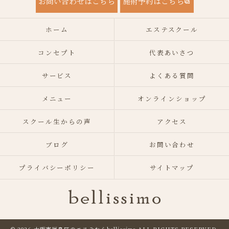
お問い合わせはこちら
施術予約はこちら
ホーム
エステスクール
コンセプト
代表あいさつ
サービス
よくある質問
メニュー
オンラインショップ
スクール生からの声
アクセス
ブログ
お問い合わせ
プライバシーポリシー
サイトマップ