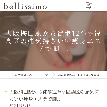
大阪梅田駅から徒歩12分✨福
島区の痛気持ちいい痩身エス
テで脚...
大阪市福島区のエステならbellissimo
ブログ
大阪梅田駅から徒歩12分✨福島区の痛気持ちいい痩身エステで脚...
大阪梅田駅から徒歩12分✨福島区の痛気持
ちいい痩身エステで脚...
2024/08/18