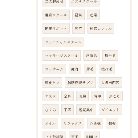
二の腕痩せ
エステスクール
痩身スクール
経営
起業
開業サポート
独立
経営コンサル
フェイシャルスクール
マッサージスクール
浮腫み
痩せる
マッサージ
痩身
薄毛
抜け毛
頭皮ケア
脂肪燃焼サプリ
大阪市西区
エステ
全身
お腹
背中
肩こり
むくみ
丁寧
短期集中
ダイエット
オイル
リラックス
心斎橋
強髪
ヒト幹細胞
育毛
脚痩せ