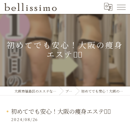
初めてでも安心！大阪の痩身
エステ❤️‍🔥
大阪市福島区のエステならbellissimo
ブログ
初めてでも安心！大阪の痩身エステ❤️‍🔥
初めてでも安心！大阪の痩身エステ❤️‍🔥
2024/08/26