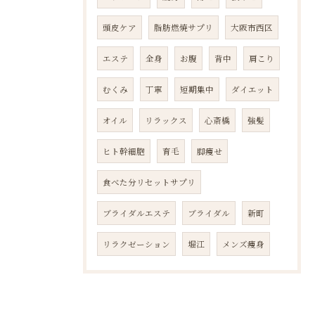
頭皮ケア
脂肪燃焼サプリ
大阪市西区
エステ
全身
お腹
背中
肩こり
むくみ
丁寧
短期集中
ダイエット
オイル
リラックス
心斎橋
強髪
ヒト幹細胞
育毛
脚痩せ
食べた分リセットサプリ
ブライダルエステ
ブライダル
新町
リラクゼーション
堀江
メンズ痩身