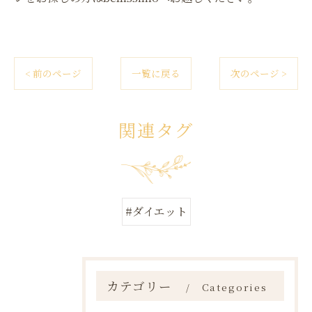
< 前のページ
一覧に戻る
次のページ >
関連タグ
#ダイエット
カテゴリー
Categories