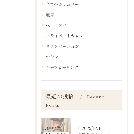
全てのカテゴリー
痩身
ヘッドスパ
プライベートサロン
リラクゼーション
マシン
ハーブピーリング
最近の投稿
Recent
Posts
2025/12/10