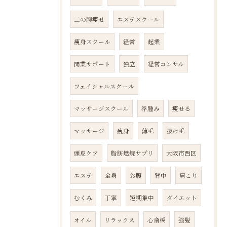
二の腕痩せ
エステスクール
痩身スクール
経営
起業
開業サポート
独立
経営コンサル
フェイシャルスクール
マッサージスクール
浮腫み
痩せる
マッサージ
痩身
薄毛
抜け毛
頭皮ケア
脂肪燃焼サプリ
大阪市西区
エステ
全身
お腹
背中
肩こり
むくみ
丁寧
短期集中
ダイエット
オイル
リラックス
心斎橋
強髪