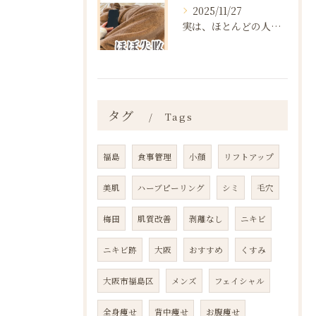
2025/11/27
実は、ほとんどの人は“ダイエットを始める前の段階”で失敗が確...
タグ
Tags
福島
食事管理
小顔
リフトアップ
美肌
ハーブピーリング
シミ
毛穴
梅田
肌質改善
剥離なし
ニキビ
ニキビ跡
大阪
おすすめ
くすみ
大阪市福島区
メンズ
フェイシャル
全身痩せ
背中痩せ
お腹痩せ