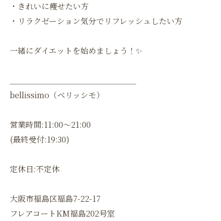
・きれいに痩せたい方
・リラクゼーション気分でリフレッシュしたい方
一緒にダイエットを始めましょう！✨
＿＿＿＿＿＿＿＿＿＿＿＿＿＿＿＿
bellissimo（ベリッシモ）
営業時間:11:00〜21:00
(最終受付:19:30)
定休日:不定休
大阪市福島区福島7-22-17
フレアコートKM福島202号室