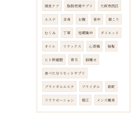
頭皮ケア
脂肪燃焼サプリ
大阪市西区
エステ
全身
お腹
背中
肩こり
むくみ
丁寧
短期集中
ダイエット
オイル
リラックス
心斎橋
強髪
ヒト幹細胞
育毛
脚痩せ
食べた分リセットサプリ
ブライダルエステ
ブライダル
新町
リラクゼーション
堀江
メンズ痩身