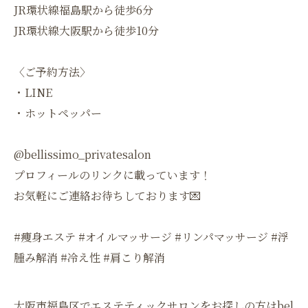
JR環状線福島駅から徒歩6分
JR環状線大阪駅から徒歩10分
〈ご予約方法〉
・LINE
・ホットペッパー
@bellissimo_privatesalon
プロフィールのリンクに載っています！
お気軽にご連絡お待ちしております💌
#痩身エステ #オイルマッサージ #リンパマッサージ #浮
腫み解消 #冷え性 #肩こり解消
大阪市福島区でエステティックサロンをお探しの方はbel