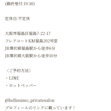
(最終受付:19:30)
定休日:不定休
大阪市福島区福島7-22-17
フレアコートKM福島202号室
JR環状線福島駅から徒歩6分
JR環状線大阪駅から徒歩10分
〈ご予約方法〉
・LINE
・ホットペッパー
@bellissimo_privatesalon
プロフィールのリンクに載っています！