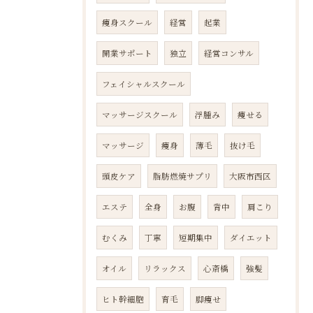
痩身スクール
経営
起業
開業サポート
独立
経営コンサル
フェイシャルスクール
マッサージスクール
浮腫み
痩せる
マッサージ
痩身
薄毛
抜け毛
頭皮ケア
脂肪燃焼サプリ
大阪市西区
エステ
全身
お腹
背中
肩こり
むくみ
丁寧
短期集中
ダイエット
オイル
リラックス
心斎橋
強髪
ヒト幹細胞
育毛
脚痩せ