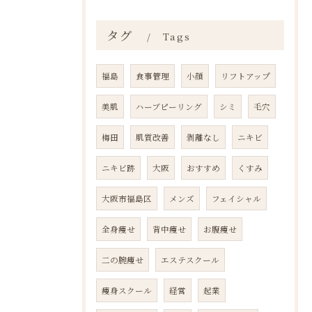
タグ
Tags
福島
食事管理
小顔
リフトアップ
美肌
ハーブピーリング
シミ
毛穴
梅田
肌質改善
剥離なし
ニキビ
ニキビ跡
大阪
おすすめ
くすみ
大阪市福島区
メンズ
フェイシャル
全身痩せ
背中痩せ
お腹痩せ
二の腕痩せ
エステスクール
痩身スクール
経営
起業