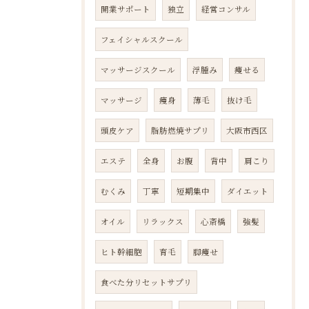
開業サポート
独立
経営コンサル
フェイシャルスクール
マッサージスクール
浮腫み
痩せる
マッサージ
痩身
薄毛
抜け毛
頭皮ケア
脂肪燃焼サプリ
大阪市西区
エステ
全身
お腹
背中
肩こり
むくみ
丁寧
短期集中
ダイエット
オイル
リラックス
心斎橋
強髪
ヒト幹細胞
育毛
脚痩せ
食べた分リセットサプリ