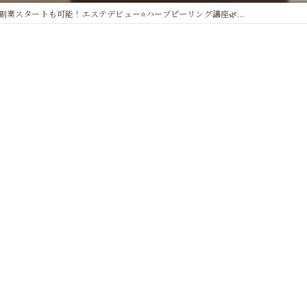
副業スタートも可能！エステデビュー⭐️ハーブピーリング講座🌿...